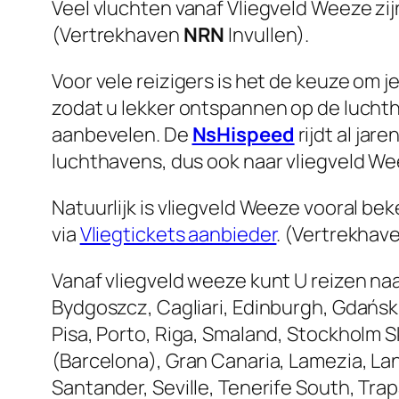
Veel vluchten vanaf Vliegveld Weeze zij
(Vertrekhaven
NRN
Invullen).
Voor vele reizigers is het de keuze om j
zodat u lekker ontspannen op de luchth
aanbevelen. De
NsHispeed
rijdt al ja
luchthavens, dus ook naar vliegveld We
Natuurlijk is vliegveld Weeze vooral be
via
Vliegtickets aanbieder
. (Vertrekhav
Vanaf vliegveld weeze kunt U reizen naa
Bydgoszcz, Cagliari, Edinburgh, Gdańsk
Pisa, Porto, Riga, Smaland, Stockholm Sk
(Barcelona), Gran Canaria, Lamezia, La
Santander, Seville, Tenerife South, Tra