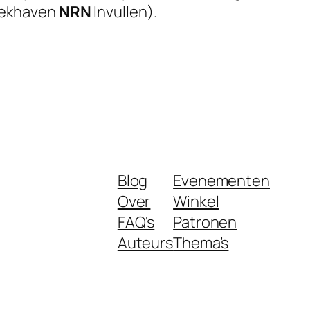
trekhaven
NRN
Invullen).
Blog
Evenementen
Over
Winkel
FAQ's
Patronen
Auteurs
Thema’s