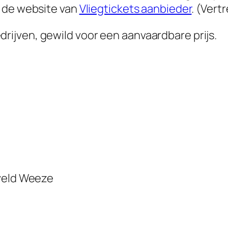
p de website van
Vliegtickets aanbieder
. (Ver
ijven, gewild voor een aanvaardbare prijs.
gveld Weeze