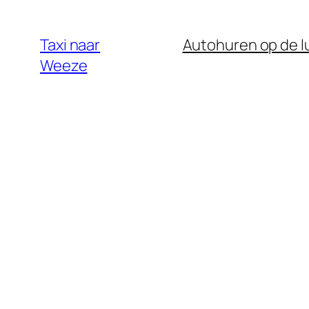
Ga
naar
Taxi naar
Autohuren op de 
de
Weeze
inhoud