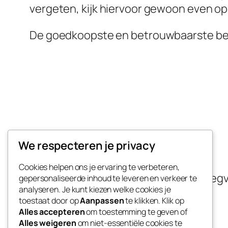
vergeten, kijk hiervoor gewoon even o
De goedkoopste en betrouwbaarste bedr
Taxi naar Weeze
We respecteren je privacy
Cookies helpen ons je ervaring te verbeteren,
Goedkope vliegveld transfer naar Vlie
gepersonaliseerde inhoud te leveren en verkeer te
analyseren. Je kunt kiezen welke cookies je
toestaat door op
Aanpassen
te klikken. Klik op
Alles accepteren
om toestemming te geven of
Alles weigeren
om niet-essentiële cookies te