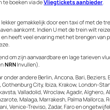
n te boeken via de
Vliegtickets aanbieder
.
e lekker gemakkelijk door een taxi of met de tr
aven aankomt. Indien U met de trein wilt re
ren en heeft veel ervaring met het brengen van
eze.
kend om zijn aanvaardbare en lage tarieven vlu
en
NRN
Invullen).
r onder andere Berlin, Ancona, Bari, Beziers, 
, Gothenburg City, Ibiza, Krakow, London-Stan
avsta, Valladolid, Wroclaw, Agadir, Alghero, Al
nzarote, Malaga, Marrakesh, Palma Mallorca, 
pani, Venice-Treviso, Zadar, Faro en ongetwij