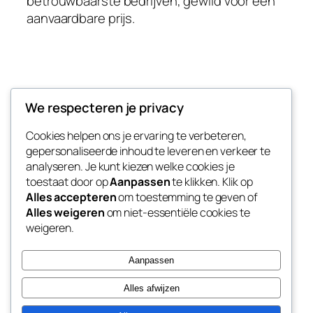
betrouwbaarste bedrijven, gewild voor een
aanvaardbare prijs.
Taxi naar Weeze
We respecteren je privacy
Cookies helpen ons je ervaring te verbeteren,
Goedkope vliegveld transfer naar Vliegveld
gepersonaliseerde inhoud te leveren en verkeer te
Weeze
analyseren. Je kunt kiezen welke cookies je
toestaat door op
Aanpassen
te klikken. Klik op
Alles accepteren
om toestemming te geven of
Alles weigeren
om niet-essentiële cookies te
Blog
Evenementen
weigeren.
Over
Winkel
FAQ's
Patronen
Aanpassen
Auteurs
Thema’s
Alles afwijzen