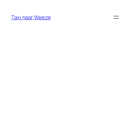
Ga
naar
Taxi naar Weeze
de
inhoud