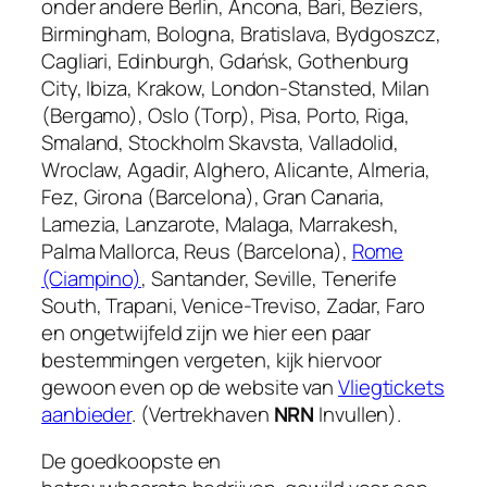
onder andere Berlin, Ancona, Bari, Beziers,
Birmingham, Bologna, Bratislava, Bydgoszcz,
Cagliari, Edinburgh, Gdańsk, Gothenburg
City, Ibiza, Krakow, London-Stansted, Milan
(Bergamo), Oslo (Torp), Pisa, Porto, Riga,
Smaland, Stockholm Skavsta, Valladolid,
Wroclaw, Agadir, Alghero, Alicante, Almeria,
Fez, Girona (Barcelona), Gran Canaria,
Lamezia, Lanzarote, Malaga, Marrakesh,
Palma Mallorca, Reus (Barcelona),
Rome
(Ciampino)
, Santander, Seville, Tenerife
South, Trapani, Venice-Treviso, Zadar, Faro
en ongetwijfeld zijn we hier een paar
bestemmingen vergeten, kijk hiervoor
gewoon even op de website van
Vliegtickets
aanbieder
. (Vertrekhaven
NRN
Invullen).
De goedkoopste en