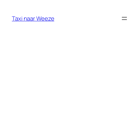
Ga
naar
Taxi naar Weeze
de
inhoud