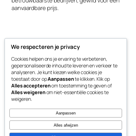
betrouwbaarste bedrijven, gewild voor een
aanvaardbare prijs.
Taxi naar Weeze
We respecteren je privacy
Cookies helpen ons je ervaring te verbeteren,
Goedkope vliegveld transfer naar Vliegveld
gepersonaliseerde inhoud te leveren en verkeer te
Weeze
analyseren. Je kunt kiezen welke cookies je
toestaat door op
Aanpassen
te klikken. Klik op
Alles accepteren
om toestemming te geven of
Alles weigeren
om niet-essentiële cookies te
Blog
Evenementen
weigeren.
Over
Winkel
FAQ's
Patronen
Aanpassen
Auteurs
Thema’s
Alles afwijzen