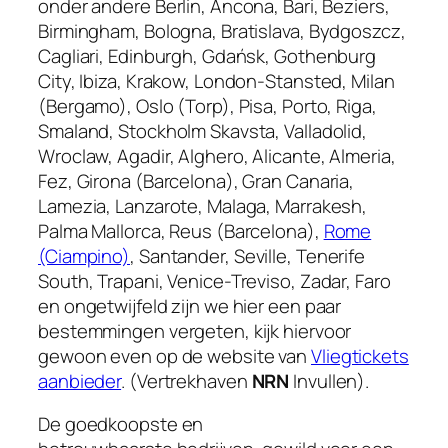
onder andere Berlin, Ancona, Bari, Beziers,
Birmingham, Bologna, Bratislava, Bydgoszcz,
Cagliari, Edinburgh, Gdańsk, Gothenburg
City, Ibiza, Krakow, London-Stansted, Milan
(Bergamo), Oslo (Torp), Pisa, Porto, Riga,
Smaland, Stockholm Skavsta, Valladolid,
Wroclaw, Agadir, Alghero, Alicante, Almeria,
Fez, Girona (Barcelona), Gran Canaria,
Lamezia, Lanzarote, Malaga, Marrakesh,
Palma Mallorca, Reus (Barcelona),
Rome
(Ciampino)
, Santander, Seville, Tenerife
South, Trapani, Venice-Treviso, Zadar, Faro
en ongetwijfeld zijn we hier een paar
bestemmingen vergeten, kijk hiervoor
gewoon even op de website van
Vliegtickets
aanbieder
. (Vertrekhaven
NRN
Invullen).
De goedkoopste en