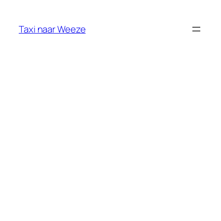
Ga
naar
Taxi naar Weeze
de
inhoud