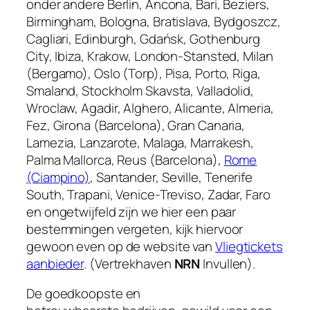
onder andere Berlin, Ancona, Bari, Beziers,
Birmingham, Bologna, Bratislava, Bydgoszcz,
Cagliari, Edinburgh, Gdańsk, Gothenburg
City, Ibiza, Krakow, London-Stansted, Milan
(Bergamo), Oslo (Torp), Pisa, Porto, Riga,
Smaland, Stockholm Skavsta, Valladolid,
Wroclaw, Agadir, Alghero, Alicante, Almeria,
Fez, Girona (Barcelona), Gran Canaria,
Lamezia, Lanzarote, Malaga, Marrakesh,
Palma Mallorca, Reus (Barcelona),
Rome
(Ciampino)
, Santander, Seville, Tenerife
South, Trapani, Venice-Treviso, Zadar, Faro
en ongetwijfeld zijn we hier een paar
bestemmingen vergeten, kijk hiervoor
gewoon even op de website van
Vliegtickets
aanbieder
. (Vertrekhaven
NRN
Invullen).
De goedkoopste en