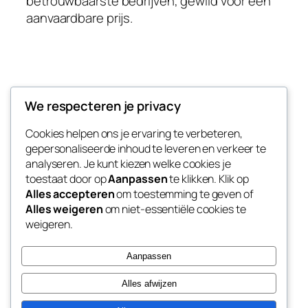
betrouwbaarste bedrijven, gewild voor een
aanvaardbare prijs.
Taxi naar Weeze
We respecteren je privacy
Cookies helpen ons je ervaring te verbeteren,
Goedkope vliegveld transfer naar Vliegveld
gepersonaliseerde inhoud te leveren en verkeer te
Weeze
analyseren. Je kunt kiezen welke cookies je
toestaat door op
Aanpassen
te klikken. Klik op
Alles accepteren
om toestemming te geven of
Alles weigeren
om niet-essentiële cookies te
Blog
Evenementen
weigeren.
Over
Winkel
FAQ's
Patronen
Aanpassen
Auteurs
Thema’s
Alles afwijzen