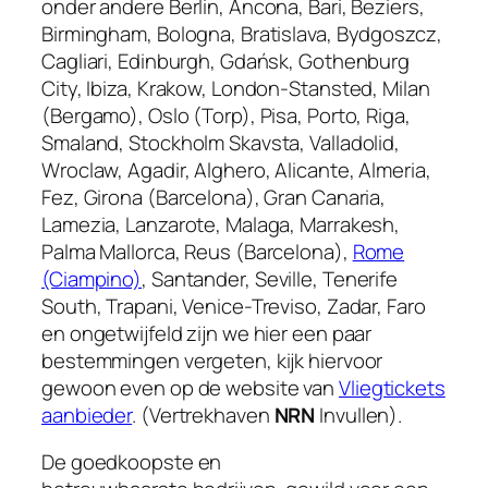
onder andere Berlin, Ancona, Bari, Beziers,
Birmingham, Bologna, Bratislava, Bydgoszcz,
Cagliari, Edinburgh, Gdańsk, Gothenburg
City, Ibiza, Krakow, London-Stansted, Milan
(Bergamo), Oslo (Torp), Pisa, Porto, Riga,
Smaland, Stockholm Skavsta, Valladolid,
Wroclaw, Agadir, Alghero, Alicante, Almeria,
Fez, Girona (Barcelona), Gran Canaria,
Lamezia, Lanzarote, Malaga, Marrakesh,
Palma Mallorca, Reus (Barcelona),
Rome
(Ciampino)
, Santander, Seville, Tenerife
South, Trapani, Venice-Treviso, Zadar, Faro
en ongetwijfeld zijn we hier een paar
bestemmingen vergeten, kijk hiervoor
gewoon even op de website van
Vliegtickets
aanbieder
. (Vertrekhaven
NRN
Invullen).
De goedkoopste en