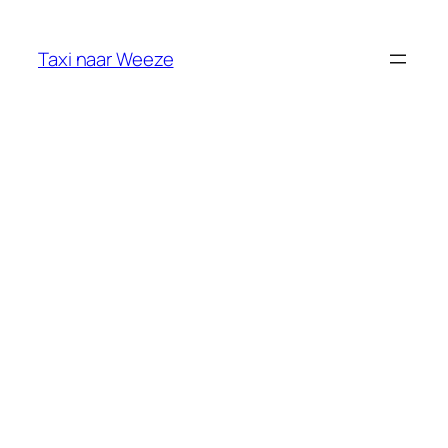
Ga
naar
Taxi naar Weeze
de
inhoud