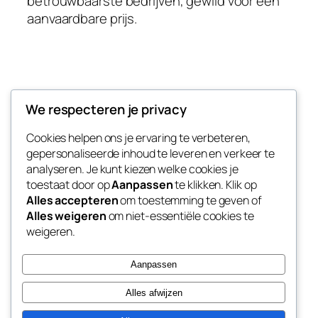
betrouwbaarste bedrijven, gewild voor een
aanvaardbare prijs.
Taxi naar Weeze
We respecteren je privacy
Cookies helpen ons je ervaring te verbeteren,
Goedkope vliegveld transfer naar Vliegveld
gepersonaliseerde inhoud te leveren en verkeer te
Weeze
analyseren. Je kunt kiezen welke cookies je
toestaat door op
Aanpassen
te klikken. Klik op
Alles accepteren
om toestemming te geven of
Alles weigeren
om niet-essentiële cookies te
Blog
Evenementen
weigeren.
Over
Winkel
FAQ's
Patronen
Aanpassen
Auteurs
Thema’s
Alles afwijzen