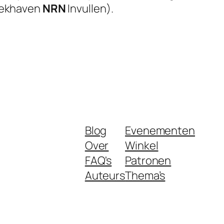
trekhaven
NRN
Invullen).
Blog
Evenementen
Over
Winkel
FAQ's
Patronen
Auteurs
Thema’s