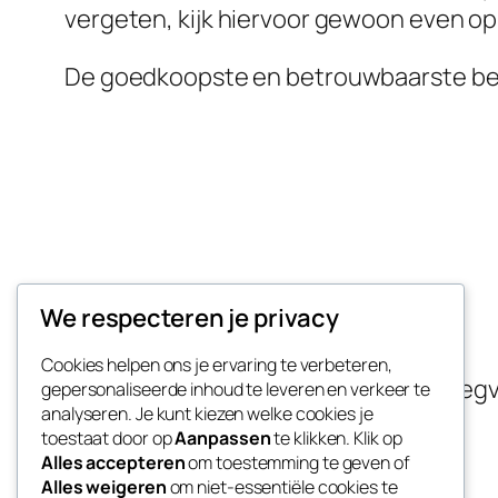
vergeten, kijk hiervoor gewoon even o
De goedkoopste en betrouwbaarste bedr
Taxi naar Weeze
We respecteren je privacy
Cookies helpen ons je ervaring te verbeteren,
Goedkope vliegveld transfer naar Vlie
gepersonaliseerde inhoud te leveren en verkeer te
analyseren. Je kunt kiezen welke cookies je
toestaat door op
Aanpassen
te klikken. Klik op
Alles accepteren
om toestemming te geven of
Alles weigeren
om niet-essentiële cookies te