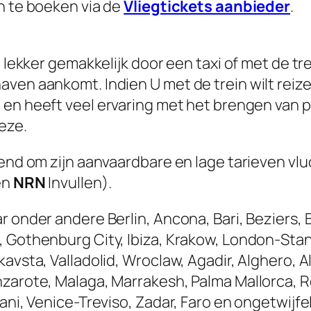
n te boeken via de
Vliegtickets aanbieder
.
e lekker gemakkelijk door een taxi of met de tr
aven aankomt. Indien U met de trein wilt re
ren en heeft veel ervaring met het brengen van
eze.
kend om zijn aanvaardbare en lage tarieven vlu
en
NRN
Invullen).
r onder andere Berlin, Ancona, Bari, Beziers, 
, Gothenburg City, Ibiza, Krakow, London-Stan
avsta, Valladolid, Wroclaw, Agadir, Alghero, Al
nzarote, Malaga, Marrakesh, Palma Mallorca, 
pani, Venice-Treviso, Zadar, Faro en ongetwij