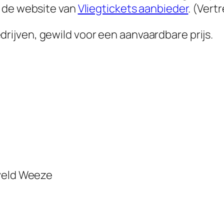
p de website van
Vliegtickets aanbieder
. (Ver
ijven, gewild voor een aanvaardbare prijs.
gveld Weeze