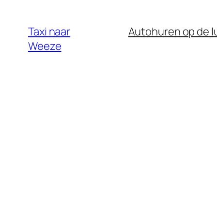
Ga
naar
Taxi naar
Autohuren op de 
de
Weeze
inhoud