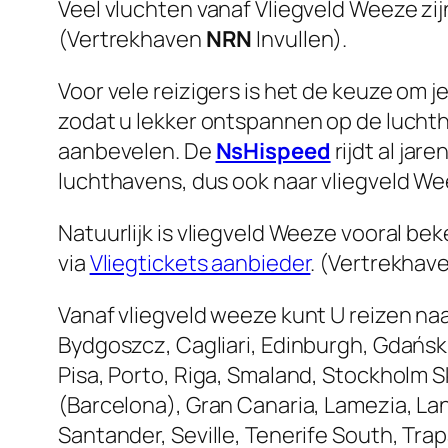
Veel vluchten vanaf Vliegveld Weeze zij
(Vertrekhaven
NRN
Invullen).
Voor vele reizigers is het de keuze om j
zodat u lekker ontspannen op de luchth
aanbevelen. De
NsHispeed
rijdt al ja
luchthavens, dus ook naar vliegveld We
Natuurlijk is vliegveld Weeze vooral be
via
Vliegtickets aanbieder
. (Vertrekhav
Vanaf vliegveld weeze kunt U reizen naa
Bydgoszcz, Cagliari, Edinburgh, Gdańsk
Pisa, Porto, Riga, Smaland, Stockholm Sk
(Barcelona), Gran Canaria, Lamezia, La
Santander, Seville, Tenerife South, Tra