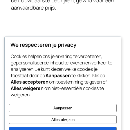
betrouwbaarste bedrijven, gewild voor een
aanvaardbare prijs.
Taxi naar Weeze
We respecteren je privacy
Cookies helpen ons je ervaring te verbeteren,
Goedkope vliegveld transfer naar Vliegveld
gepersonaliseerde inhoud te leveren en verkeer te
Weeze
analyseren. Je kunt kiezen welke cookies je
toestaat door op
Aanpassen
te klikken. Klik op
Alles accepteren
om toestemming te geven of
Alles weigeren
om niet-essentiële cookies te
Blog
Evenementen
weigeren.
Over
Winkel
FAQ's
Patronen
Aanpassen
Auteurs
Thema’s
Alles afwijzen