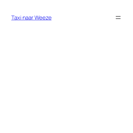
Ga
naar
Taxi naar Weeze
de
inhoud