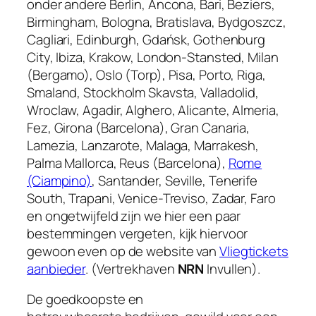
onder andere Berlin, Ancona, Bari, Beziers,
Birmingham, Bologna, Bratislava, Bydgoszcz,
Cagliari, Edinburgh, Gdańsk, Gothenburg
City, Ibiza, Krakow, London-Stansted, Milan
(Bergamo), Oslo (Torp), Pisa, Porto, Riga,
Smaland, Stockholm Skavsta, Valladolid,
Wroclaw, Agadir, Alghero, Alicante, Almeria,
Fez, Girona (Barcelona), Gran Canaria,
Lamezia, Lanzarote, Malaga, Marrakesh,
Palma Mallorca, Reus (Barcelona),
Rome
(Ciampino)
, Santander, Seville, Tenerife
South, Trapani, Venice-Treviso, Zadar, Faro
en ongetwijfeld zijn we hier een paar
bestemmingen vergeten, kijk hiervoor
gewoon even op de website van
Vliegtickets
aanbieder
. (Vertrekhaven
NRN
Invullen).
De goedkoopste en